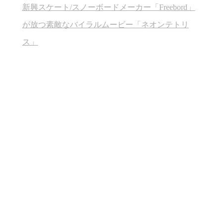
新興スケート/スノーボードメーカー「Freebord」
が放つ素敵なバイラルムービー「ネオンテトリ
ス」