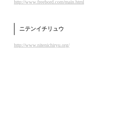
http://www.freebord.com/main.html
ニテンイチリュウ
http://www.nitenichiryu.org/