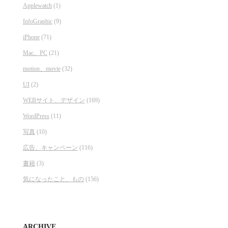
Applewatch
(1)
InfoGraphic
(9)
iPhone
(71)
Mac、PC
(21)
motion、movie
(32)
UI
(2)
WEBサイト、デザイン
(169)
WordPress
(11)
写真
(10)
広告、キャンペーン
(116)
書籍
(3)
気になったこと、もの
(156)
ARCHIVE